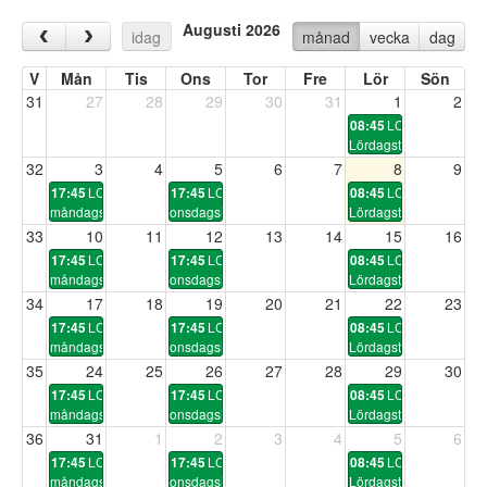
Augusti 2026
‹
›
idag
månad
vecka
dag
V
Mån
Tis
Ons
Tor
Fre
Lör
Sön
31
27
28
29
30
31
1
2
LC99
08:45
Lördagsturen
32
3
4
5
6
7
8
9
LC
LC99
LC99
17:45
17:45
08:45
måndagsturen
onsdagsintervaller
Lördagsturen
33
10
11
12
13
14
15
16
LC
LC99
LC99
17:45
17:45
08:45
måndagsturen
onsdagsintervaller
Lördagsturen
34
17
18
19
20
21
22
23
LC
LC99
LC99
17:45
17:45
08:45
måndagsturen
onsdagsintervaller
Lördagsturen
35
24
25
26
27
28
29
30
LC
LC99
LC99
17:45
17:45
08:45
måndagsturen
onsdagsintervaller
Lördagsturen
36
31
1
2
3
4
5
6
LC
LC99
LC99
17:45
17:45
08:45
måndagsturen
onsdagsintervaller
Lördagsturen